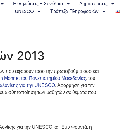
Εκδηλώσεις – Συνέδρια
Δημοσιεύσεις
UNESCO
Τράπεζα Πληροφοριών
ών 2013
ων που αφορούν τόσο την πρωτοβάθμια όσο και
an Monnet του Πανεπιστημίου Μακεδονίας
, του
αλονίκης για την UNESCO
. Αφόρμηση για την
 ευαισθητοποίηση των μαθητών σε θέματα που
αλονίκης για την UNESCO κα. Έμυ Φουντά, η