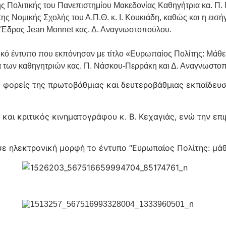
 Πολιτικής του Πανεπιστημίου Μακεδονίας Καθηγήτρια κα. Π.
ς Νομικής Σχολής του Α.Π.Θ. κ. Ι. Κουκιάδη, καθώς και η εισ
ς Έδρας Jean Monnet κας. Δ. Αναγνωστοπούλου.
κό έντυπο που εκπόνησαν με τίτλο «Ευρωπαίος Πολίτης: Μάθε 
ια των καθηγητριών κας. Π. Νάσκου-Περράκη και Δ. Αναγνωστο
 φορείς της πρωτοβάθμιας και δευτεροβάθμιας εκπαίδευσ
αι κριτικός κινηματογράφου κ. Β. Κεχαγιάς, ενώ την επι
σε ηλεκτρονική μορφή το έντυπο “Ευρωπαίος Πολίτης: μάθ