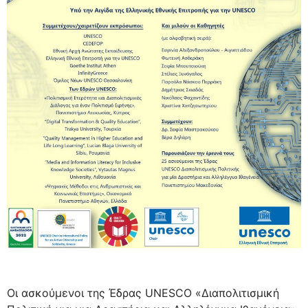
Oι ασκούμενοι της Έδρας UNESCO «Διαπολιτισμική