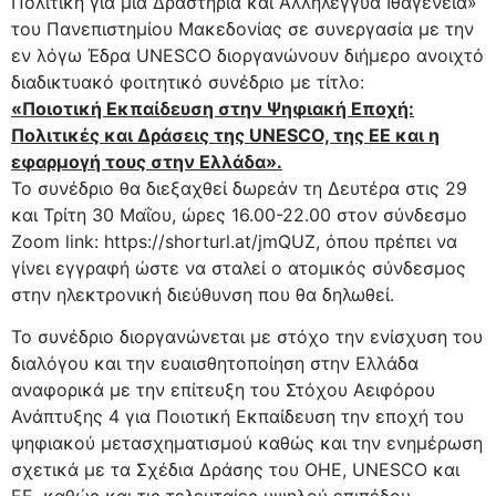
Πολιτική για μια Δραστήρια και Αλληλέγγυα Ιθαγένεια»
του Πανεπιστημίου Μακεδονίας σε συνεργασία με την
εν λόγω Έδρα UNESCO διοργανώνουν διήμερο ανοιχτό
διαδικτυακό φοιτητικό συνέδριο με τίτλο:
«Ποιοτική Εκπαίδευση στην Ψηφιακή Εποχή:
Πολιτικές και Δράσεις της UNESCO, της ΕΕ και η
εφαρμογή τους στην Ελλάδα».
Το συνέδριο θα διεξαχθεί δωρεάν τη Δευτέρα στις 29
και Τρίτη 30 Μαΐου, ώρες 16.00-22.00 στον σύνδεσμο
Zoom link: https://shorturl.at/jmQUZ, όπου πρέπει να
γίνει εγγραφή ώστε να σταλεί ο ατομικός σύνδεσμος
στην ηλεκτρονική διεύθυνση που θα δηλωθεί.
Το συνέδριο διοργανώνεται με στόχο την ενίσχυση του
διαλόγου και την ευαισθητοποίηση στην Ελλάδα
αναφορικά με την επίτευξη του Στόχου Αειφόρου
Ανάπτυξης 4 για Ποιοτική Εκπαίδευση την εποχή του
ψηφιακού μετασχηματισμού καθώς και την ενημέρωση
σχετικά με τα Σχέδια Δράσης του ΟΗΕ, UNESCO και
ΕΕ, καθώς και τις τελευταίες υψηλού επιπέδου