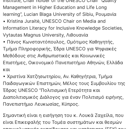
Institute, Chair holder of the UNESCO Chair “Quality
Management in Higher Education and Life Long
learning”, Lucian Blaga University of Sibiu, Ρουμανία
• Kristina Juraitė, UNESCO Chair on Media and
Information Literacy for Inclusive Knowledge Societies,
Vytautas Magnus University, Λιθουανία
• Πάνος Κωνσταντόπουλος, Ομότιμος Καθηγητής,
Τμήμα Πληροφορικής, Έδρα UNESCO για Ψηφιακές
Μεθόδους στις Ανθρωπιστικές και Κοινωνικές
Επιστήμες, Οικονομικό Πανεπιστήμιο Αθηνών, Ελλάδα
και
• Χριστίνα Χατζησωτηρίου, Αν. Καθηγήτρια, Τμήμα
Παιδαγωγικών Επιστημών, Μέλος τους Συμβουλίου της
Έδρας UNESCO “Πολιτισμική Ετερότητα και
Διαπολιτισμικός Διάλογος για έναν Πολιτισμό ειρήνης,
Πανεπιστήμιο Λευκωσίας, Κύπρος.
Σημαντική είναι η εισήγηση του κ. Λουκά Ζαχείλα, που
είναι Επικεφαλής του Τομέα συστημάτων και θεσμών
επαγγελματικής εκπαίδευσης και κατάρτισης (ΕΕΚ) του